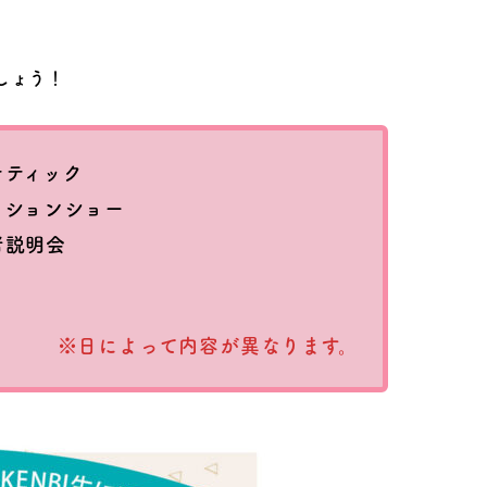
しょう！
テティック
ッションショー
者説明会
※日によって内容が異なります。