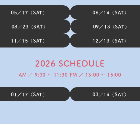
05／17（SAT）
06／14（SAT）
08／23（SAT）
09／13（SAT）
11／15（SAT）
12／13（SAT）
2026 SCHEDULE
AM ／ 9:30 ～ 11:30
PM ／ 13:
00
～ 15:00
01／17（SAT）
03／14（SAT）