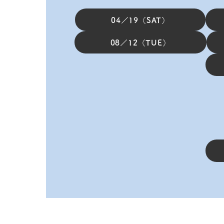
04／19（SAT）
08／12（TUE）