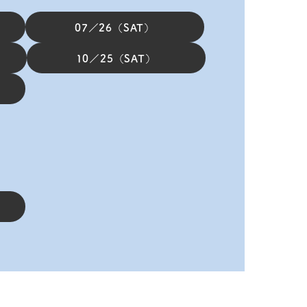
07／26（SAT）
10／25（SAT）