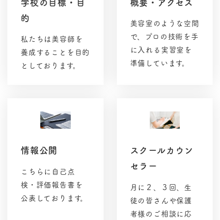
学校の目標・目
概要・アクセス
的
美容室のような空間
で、プロの技術を手
私たちは美容師を
に入れる実習室を
養成することを目的
準備しています。
としております。
リ
リ
ン
ン
ク
ク
情報公開
スクールカウン
セラー
こちらに自己点
検・評価報告書を
月に２、３回、生
公表しております。
徒の皆さんや保護
者様のご相談に応