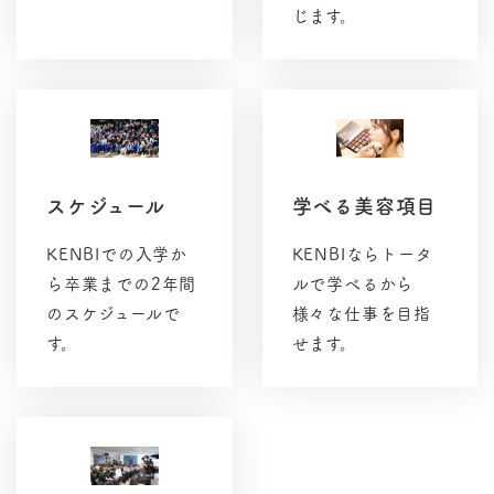
リ
じます。
ン
ク
リ
ン
ク
スケジュール
学べる美容項目
KENBIでの入学か
KENBIならトータ
ら卒業までの2年間
ルで学べるから
のスケジュールで
様々な仕事を目指
す。
せます。
リ
リ
ン
ン
ク
ク