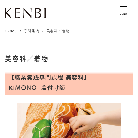
MENU
HOME
学科案内
美容科／着物
美容科／着物
【職業実践専門課程 美容科】
KIMONO 着付け師