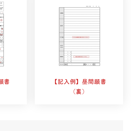
願書
【記入例】
昼間願書
（裏）