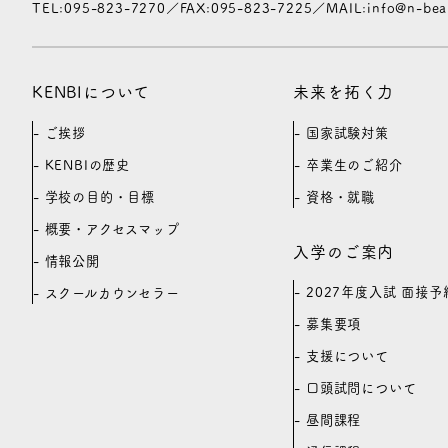
TEL:095-823-7270／FAX:095-823-7225／MAIL:info@n-beaut
KENBIについて
未来を拓く力
ご挨拶
国家試験対策
KENBIの歴史
卒業生のご紹介
学校の目的・目標
資格・就職
概要・アクセスマップ
入学のご案内
情報公開
2027年度入試 面接予
スクールカウンセラー
募集要項
支援について
口頭試問について
昼間課程