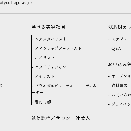
ycollege.ac.jp
学べる美容項目
KENBI
ヘアスタイリスト
スケジュー
メイクアップアーティスト
Q&A
ネイリスト
お申込み
エステティシャン
オープン
アイリスト
約
資料請求
ブライダルビューティーコーディネ
ーター
お問い合
着付け師
プライバ
通信課程／サロン・社会人