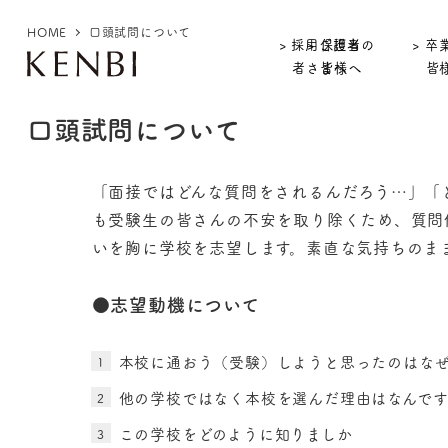
HOME
口頭試問について
> 採用ご担当
> 保護者の
> 卒
者さまへ
皆様へ
皆
口頭試問について
「面接ではどんな質問をされるんだろう…」「ど
も受験生の皆さんの不安を取り除くため、質問
いを胸に学校を志望します。素直な気持ちのま
●志望動機について
本校に通おう（受験）しようと思ったのはな
他の学校ではなく本校を選んだ理由はなんで
この学校をどのように知りましか