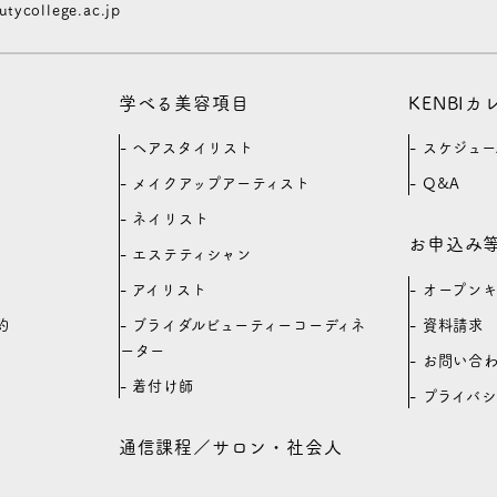
ycollege.ac.jp
学べる美容項目
KENBI
ヘアスタイリスト
スケジュー
メイクアップアーティスト
Q&A
ネイリスト
お申込み
エステティシャン
オープン
アイリスト
約
資料請求
ブライダルビューティーコーディネ
ーター
お問い合
着付け師
プライバ
通信課程／サロン・社会人