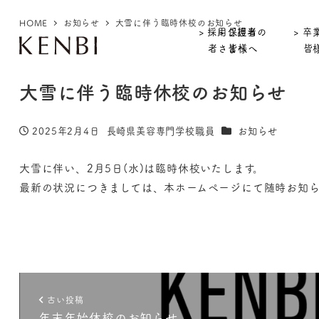
HOME
お知らせ
大雪に伴う臨時休校のお知らせ
> 採用ご担当
> 保護者の
> 卒
者さまへ
皆様へ
皆
大雪に伴う臨時休校のお知らせ
カテゴリー
2025年2月4日
長崎県美容専門学校職員
お知らせ
投稿日
著
者
大雪に伴い、2月5日(水)は臨時休校いたします。
最新の状況につきましては、本ホームページにて随時お知ら
古い投稿
年末年始休校のお知らせ