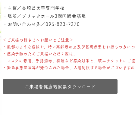
・主催／長崎県美容専門学校
・場所／ブリックホール3階国際会議場
・お問い合わせ先／095-823-7270
＜ご来場の皆さまへお願いとご注意＞
・風邪のような症状や、特に高齢者の方及び基礎疾患をお持ちの方に
・感染予防のためご来場いただく際は、
マスクの着用、手指消毒、検温など感染対策と、咳エチケットにご協
・緊急事態宣言等が発令された場合、入場制限する場合がございます
ご来場者健康観察票ダウンロード