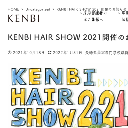
HOME
Uncategorized
KENBI HAIR SHOW 2021開催のお知らせ
> 採用ご担当
> 保護者の
> 卒
者さまへ
皆様へ
皆
KENBI HAIR SHOW 2021開
2021年10月18日
2022年1月31日
長崎県美容専門学校職
投稿日
更新日
著
者